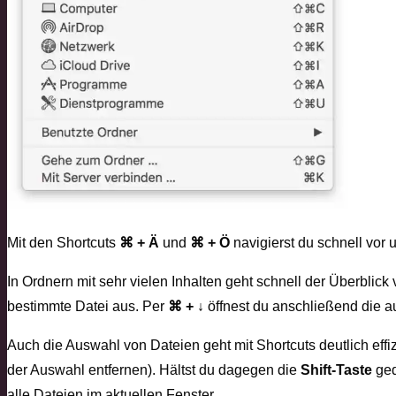
Mit den Shortcuts
⌘ + Ä
und
⌘ + Ö
navigierst du schnell vor 
In Ordnern mit sehr vielen Inhalten geht schnell der Überblick
bestimmte Datei aus. Per
⌘ + ↓
öffnest du anschließend die a
Auch die Auswahl von Dateien geht mit Shortcuts deutlich effiz
der Auswahl entfernen). Hältst du dagegen die
Shift-Taste
ged
alle Dateien im aktuellen Fenster.