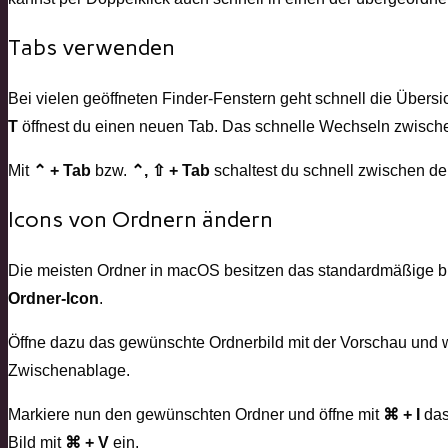
Tabs verwenden
Bei vielen geöffneten Finder-Fenstern geht schnell die Übersi
T
öffnest du einen neuen Tab. Das schnelle Wechseln zwischen Or
Mit
⌃ + Tab
bzw.
⌃, ⇧ + Tab
schaltest du schnell zwischen de
Icons von Ordnern ändern
Die meisten Ordner in macOS besitzen das standardmäßige b
Ordner-Icon
.
Öffne dazu das gewünschte Ordnerbild mit der Vorschau und 
Zwischenablage.
Markiere nun den gewünschten Ordner und öffne mit
⌘ + I
das
Bild mit
⌘ + V
ein.