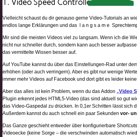
1. Video Speed Controller
Vielleicht schaust du dir genauso gerne Video-Tutorials an w
endlos lange Erklärungen und das l a n g s a m e Sprechtemp
Mir sind die meisten Videos viel zu langsam. Wenn ich die W
nicht nur schneller durch, sondern kann auch besser aufpasse
das vermittelte Wissen besser auf.
Auf YouTube kannst du über das Einstellungen-Rad unter dem
erhöhen (oder auch verringern). Aber es gibt nur wenige Werte 
immer mehr Videos auf Facebook und dort gibt es leider kein
Aber das alles ist kein Problem, wenn du das Addon
„Video S
Plugin erkennt jedes HTML5-Video (das sind aktuell so gut wie a
das Video-Gaspedal zu drücken. In 0,1er Schritten lässt sich 
Außerdem kannst du auch schnell ein paar Sekunden
vor- u
Das Ganze geschieht entweder über konfigurierbare Shortcuts 
Videoecke (keine Sorge – die verschwinden automatisch wied