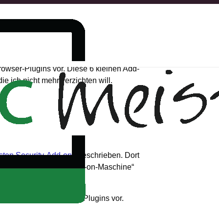
Browser-Plugins vor. Diese 6 kleinen Add-
e ich nicht mehr verzichten will.
esten Security-Add-ons
geschrieben. Dort
ich Chrome als meine „Add-on-Maschine“
le dir 6 weitere geniale Plugins vor.