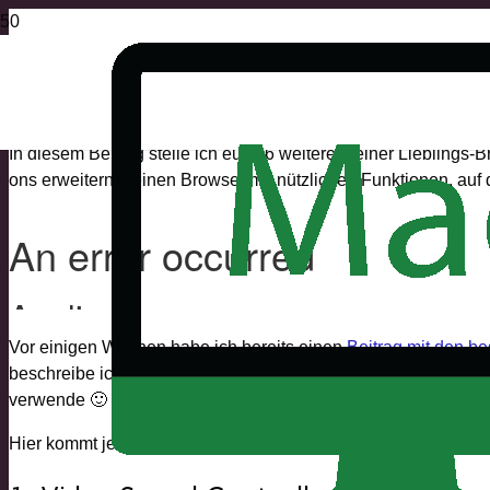
In diesem Beitrag stelle ich euch 6 weitere meiner Lieblings-
ons erweitern meinen Browser mit nützlichen Funktionen, auf di
Vor einigen Wochen habe ich bereits einen
Beitrag mit den b
beschreibe ich auch, wie du Plugins installierst und warum 
verwende 🙂
Hier kommt jetzt die Fortsetzung zu diesem Beitrag und ich stel