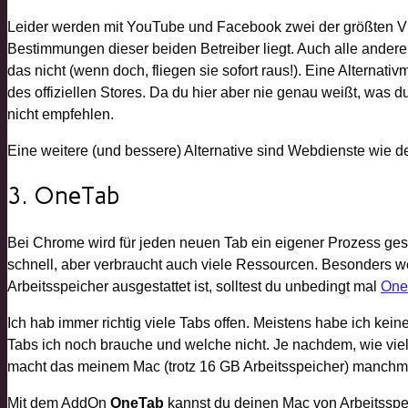
Leider werden mit YouTube und Facebook zwei der größten Vid
Bestimmungen dieser beiden Betreiber liegt. Auch alle and
das nicht (wenn doch, fliegen sie sofort raus!). Eine Alternati
des offiziellen Stores. Da du hier aber nie genau weißt, was du
nicht empfehlen.
Eine weitere (und bessere) Alternative sind Webdienste wie d
3. OneTab
Bei Chrome wird für jeden neuen Tab ein eigener Prozess gest
schnell, aber verbraucht auch viele Ressourcen. Besonders w
Arbeitsspeicher ausgestattet ist, solltest du unbedingt mal
One
Ich hab immer richtig viele Tabs offen. Meistens habe ich ke
Tabs ich noch brauche und welche nicht. Je nachdem, wie vie
macht das meinem Mac (trotz 16 GB Arbeitsspeicher) manchma
Mit dem AddOn
OneTab
kannst du deinen Mac von Arbeitsspei