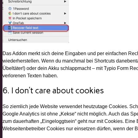
Das Addon merkt sich deine Eingaben und per einfachen Rech
wiederherstellen. Wenn du manchmal bei Shortcuts danebentap
Übeltäter!) oder dein Akku schlappmacht – mit Typio Form Re
verlorenen Texten haben.
6. I don’t care about cookies
So ziemlich jede Website verwendet heutzutage Cookies. Sch
Google Analytics ist ohne „Kekse“ nicht möglich. Auch das S
zum dauerhaften „Eingeloggtsein“ geht nur mit Cookies. Eine 
Webseitenbetreiber Cookies nur einsetzen dürfen, wenn der 