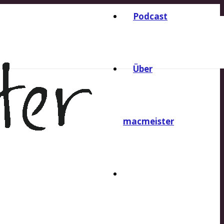
Podcast
Über
macmeister