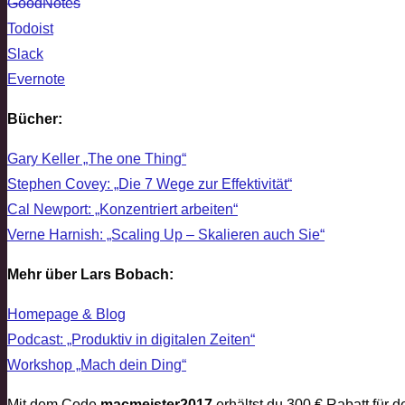
GoodNotes
Todoist
Slack
Evernote
Bücher:
Gary Keller „The one Thing“
Stephen Covey: „Die 7 Wege zur Effektivität“
Cal Newport: „Konzentriert arbeiten“
Verne Harnish: „Scaling Up – Skalieren auch Sie“
Mehr über Lars Bobach:
Homepage & Blog
Podcast: „Produktiv in digitalen Zeiten“
Workshop „Mach dein Ding“
Mit dem Code
macmeister2017
erhältst du 300 € Rabatt für 