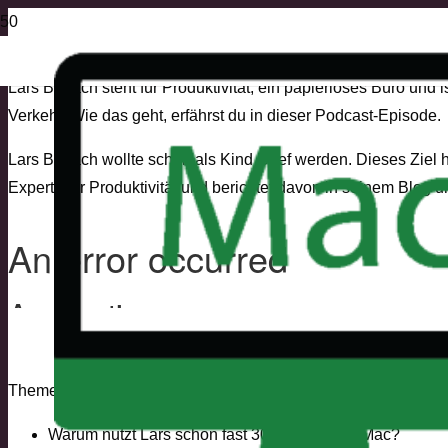
Lars Bobach steht für Produktivität, ein papierloses Büro und
Verkehr. Wie das geht, erfährst du in dieser Podcast-Episode.
Lars Bobach wollte schon als Kind Chef werden. Dieses Ziel ha
Experte für Produktivität und berichtet davon in seinem Blog 
Themen im Interview sind unter anderem:
Warum nutzt Lars schon fast 30 Jahre einen Mac?